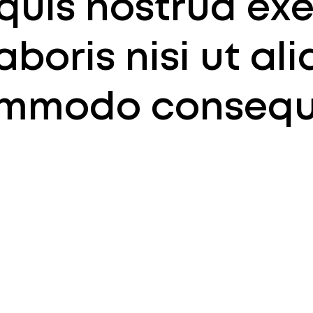
quis nostrud exe
boris nisi ut al
mmodo consequ