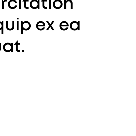
rcitation
iquip ex ea
at.