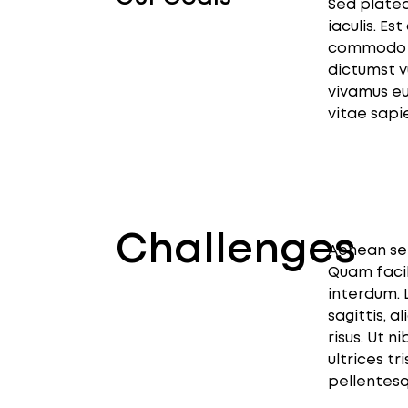
Sed platea
iaculis. Es
commodo a
dictumst v
vivamus eu
vitae sapi
Challenges
Aenean se
Quam facil
interdum. 
sagittis, a
risus. Ut 
ultrices t
pellentesq