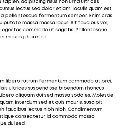
 sapien, adipiscing risus non urna ultrices
t cursus lectus sed dolor etiam. Iaculis quam est
 pellentesque fermentum semper. Enim cras
ulputate massa massa lacus. Sit faucibus vel,
 egestas commodo ut sagittis. Pellentesque
en mauris pharetra.
m libero rutrum fermentum commodo at orci.
isis ultrices suspendisse bibendum rhoncus
Libero aliquam dui sed massa sodales. Molestie
liquam interdum sed et quis mauris, suscipit
nibh faucibus lectus nibh nibh. Condimentum
ristique consectetur id commodo massa
ue dui sed.