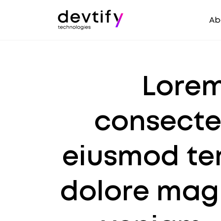
Ab
Lorem
consectet
eiusmod tem
dolore mag