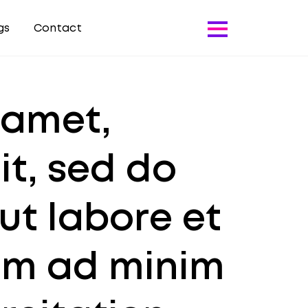
gs
Contact
 amet,
it, sed do
ut labore et
im ad minim