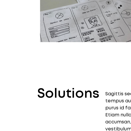
Solutions
Sagittis s
tempus auc
purus id f
Etiam nul
accumsan, 
vestibulum