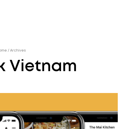
ome
/
Archives
k Vietnam