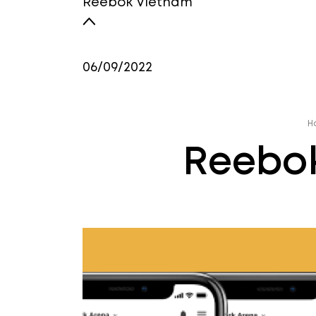
Reebok Vietnam
06/09/2022
H
Reebo