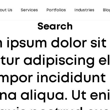
out Us
Services
Portfolios
Industries
Blo
Search
 ipsum dolor sit
ur adipiscing el
por incididunt 
na aliqua. Ut en