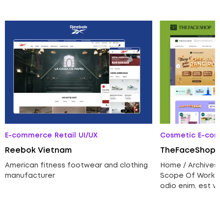
E-commerce
Retail
UI/UX
Cosmetic
E-co
Reebok Vietnam
TheFaceShop 
American fitness footwear and clothing
Home / Archive
manufacturer
Scope Of Work C
odio enim, est v
Pharetra, nulla v
massa vulputate
nullam egestas.