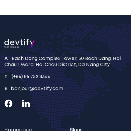
sapien, adipiscin
iaculis. Est curs
etiam. Iaculis 
pellentesque fe
[…]
A
Bach Dang Complex Tower, 50 Bach Dang,
Hai
Chau 1 Ward, Hai Chau District, Da Nang City
T
(+84) 86 752 8344
E
bonjour@devtify.com
Homepage
Blogs