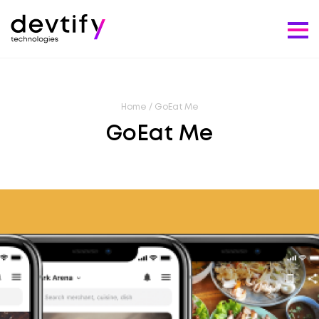
Home
/
GoEat Me
GoEat Me